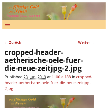
← Zurück
Weiter →
Bilder-Navigation
cropped-header-
aetherische-oele-fuer-
die-neue-zeitjpg-2.jpg
Published
23. Juni 2019
at
1100 × 188
in
cropped-
header-aetherische-oele-fuer-die-neue-zeitjpg-
2.jpg